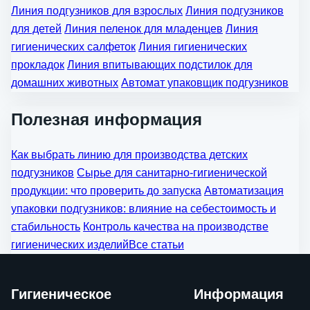
Линия подгузников для взрослых
Линия подгузников
для детей
Линия пеленок для младенцев
Линия
гигиенических салфеток
Линия гигиенических
прокладок
Линия впитывающих подстилок для
домашних животных
Автомат упаковщик подгузников
Полезная информация
Как выбрать линию для производства детских
подгузников
Сырье для санитарно-гигиенической
продукции: что проверить до запуска
Автоматизация
упаковки подгузников: влияние на себестоимость и
стабильность
Контроль качества на производстве
гигиенических изделий
Все статьи
Гигиеническое
Информация