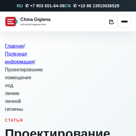
RU
✆ +7 903 651-64-08
CN
✆ +10 86 13910036529
China Gigiena
Поделиться
industrial hygiene lines
Главная
/
Полезная
информация
/
Проектирование
помещения
под
линию
личной
гигиены
СТАТЬЯ
Проектирование