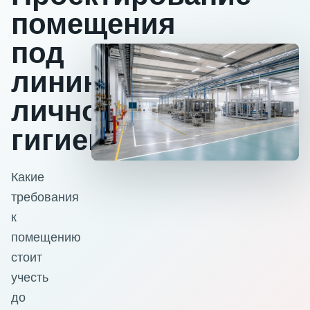
помещения
под
линию
личной
гигиены
Какие
требования
к
помещению
стоит
учесть
до