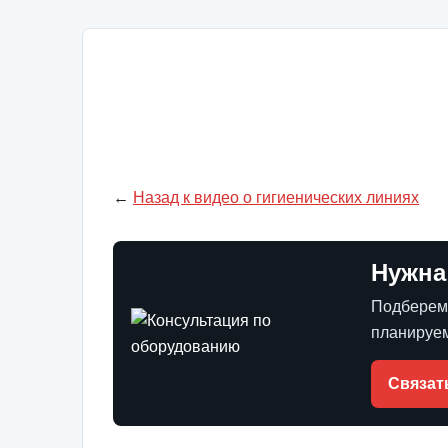
←
Назад к видео о гигиенических линиях
Нужна
Подберем 
планируем
Связат